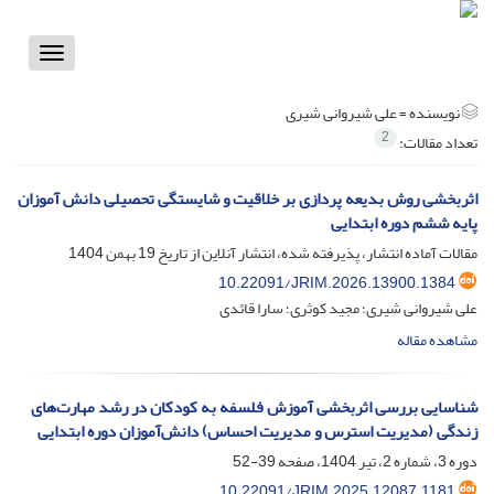
Toggle
vigation
نویسنده =
علی شیروانی شیری
2
تعداد مقالات:
اثربخشی روش بدیعه ‏پردازی بر خلاقیت و شایستگی تحصیلی دانش‏ آموزان
پایه ششم دوره ابتدایی
مقالات آماده انتشار، پذیرفته شده، انتشار آنلاین از تاریخ
19 بهمن 1404
10.22091/JRIM.2026.13900.1384
علی شیروانی شیری؛ مجید کوثری؛ سارا قائدی
مشاهده مقاله
شناسایی بررسی اثربخشی آموزش فلسفه به کودکان در رشد مهارت‏‏‌های
زندگی (مدیریت استرس و مدیریت احساس) دانش‌‌‏آموزان دوره ابتدایی
دوره 3، شماره 2، تیر 1404، صفحه
39-52
10.22091/JRIM.2025.12087.1181