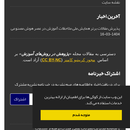
نقشه سایت
آخرین اخبار
پذیرش مقالات برتر همایش ملی ملاحظات آموزش در عصر هوش مصنوعی
1404-03-16
دسترسی به مقالات مجله «
پژوهش در روش‌های آموزش
» بر
اساس
مجوز کرییتیو کامنز
(
CC BY-NC
) آزاد است.
اشتراک خبرنامه
برای دریافت اخبار و اطلاعیه های مهم نشریه در خبرنامه نشریه مشترک
شوید.
این وب سایت از کوکی ها برای اطمینان از ارائه بهترین
اشتراک
خدمات استفاده می کند.
متوجه شدم
© سامانه مدیریت نشریات علمی.
قدرت گرفته از
سیناوب