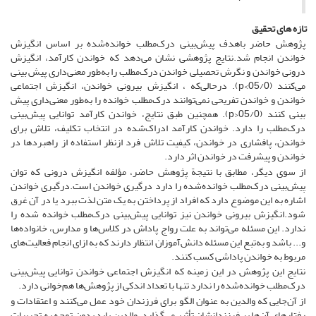
تازه های تحقیق
پژوهش حاضر باهدف پیش‌بینی درک‌مطلب خوانده‌شده بر اساس انگیزش
خواندن انجام شد.نتایج پژوهشی نشان می‌دهد که خواندن کارآمد، انگیزش
درونی خواندن و نگرش تحصیلی خواندن درک‌مطلب را به‌طور معنی‌داری پیش بینی
می‌کنند (05/0>p). درحالی‌که ، انگیزش بیرونی خواندن، انگیزش اجتماعی
خواندن و خواندن تفریحی نمی‌توانند درک‌مطلب خوانده را به‌طور معنی‌داری پیش
بینی کنند (05/0<p). همچنین طبق نتایج، خواندن کارآمد توانایی پیش‌بینی
درک‌مطلب را دارد. خواندن کارآمد ادراک‌شده در انتخاب تکلیف، تلاش برای
خواندن، پافشاری در خواندن، کیفیت تلاش فرد ازنظر استفاده از راهبردها در
خواندن و پیشرفت در خواندن اثر دارد.
از سوی دیگر، مطابق با نتیجة پژوهش حاضر، مؤلفه انگیزش درونی که توان
پیش‌بینی درک‌مطلب خوانده‌شده را دارد درگیری خواندن است.درگیری خواندن
اشاره به این موضوع دارد که افراد از پرداختن به یک متن لذت ببرد یا در آن غرق
شود.انگیزش بیرونی خواندن نیز توانایی پیش‌بینی درک‌مطلب خوانده شده را
ندارد. این مسئله می‌تواند به علت رواج پاداش در کلاس‌ها و مدارس، خانواده‌ها
و... باشد و به‌تبع این مسئله دانش‌آموزان انتظار دارند که به ازای انجام فعالیت‌های
مربوط به خواندن پاداشی کسب کنند.
نتایج این پژوهش در این زمینه که انگیزش اجتماعی خواندن توانایی پیش‌بینی
درک‌مطلب خوانده‌شده را ندارد تنها با تعداد اندکی از پژوهش‌ها هم‌خوانی دارد.
از آن‌جایی که والدین به ­عنوان الگو برای فرزندان خود عمل می‌کنند و اعتقادات و
رفتارهای آن‌ها بر فرزندانشان تأثیر می‌گذارد، والدین باید بدون توجه به تجربیات