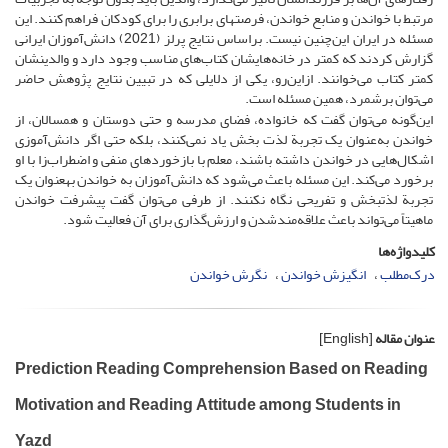
مرتبط با خواندن و منابع خواندن، فرصت­های برابری را برای کودکان فراهم کنند. این
مسئله در ایران این‌چنین نیست. براساس نتایج پرلز (2021) دانش‌آموزان ایرانی
گزارش کردند که کمتر در خانه‌هایشان کتاب‌های مناسب وجود دارد و والدینشان
کمتر کتاب می‌خوانند. ازاین‌رو، یکی از دلایلی که در تبیین نتایج پژوهش حاضر
می‌توان برشمرد، همین مسئله است.
این‌گونه می‌توان گفت که خانواده، فضای مدرسه و حتی دوستان و همسالان، از
خواندن به‌­عنوان یک تجربة لذت بخش یاد نمی‌کنند، بلکه حتی اگر دانش‌آموزی
اشکال‌هایی در خواندن داشته باشند، معلم با بازخوردهای منفی و اضطراب‌زا با او
برخورد می‌کند. این مسئله باعث می‌شود که دانش‌آموزان به خواندن به­عنوان یک
تجربة لذت­بخش و تفریحی نگاه نکنند. از طرفی می‌توان گفت پیشرفت خواندن
ماهیتاً می‌تواند باعث علاقه‌مند‌شدن و ارزش‌گذاری برای آن فعالیت شود.
کلیدواژه‌ها
درک‌مطلب
انگیزش خواندن
نگرش خواندن
عنوان مقاله
[English]
Prediction Reading Comprehension Based on Reading
Motivation and Reading Attitude among Students in
Yazd