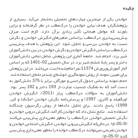
چکیده
خواندن یکی از مهمترین مهارت‌های تحصیلی به‌شمار می‌آید. بسیاری از
پژوهشگران، هدف نهایی خواندن را درک‌مطلب در نظر گرفته‌اند و براین
باورند که عوامل هیجانی تأثیر زیادی برآن دارد. لازم است میزان
پیش‌بینی‌‌پذیری درک‌مطلب براساس متغیرهای انگیزش خواندن و نگرش
نسبت به خواندن بررسی و تحلیل شود. این پژوهش با هدف پیش‌بینی
درک‌مطلب براساس انگیزش خواندن و نگرش خواندن در بین دانش‌آموزان
شهر یزد، انجام شد. جامعة آماری این پژوهش شامل تمامی دانش‌آموزان
دختر و پسر پایة ششم شهر یزد در سال تحصیلی 02-1401 که بر اساس
آمار آموزش‌وپرورش 11374 نفر اعلام‌شده است، می‌باشد. در این پژوهش
برای تعیین نمونه، از روش نمونه‌گیری خوشه‌ای چندمرحله‌ای استفاده شد.
حجم نمونه براساس جدول کرجسی و مورگان، برابر با 375 دانش‌آموز به
دست آمد که به تفکیک جنسیت عبارت از 193 دختر و 182 پسر بود.
دانش‌آموزان به سؤالات درک‌مطلب پرلز (2011)، انگیزش خواندن
(ویگفیلد و گاتری، 1997) و پرسش‌نامه نگرش خواندن (مک‌کنا و کیر،
1999) پاسخ دادند. برای تحلیل داده‌ها از روش رگرسیون چندگانه
استفاده شد. نتایج نشان داد که خواندن کارآمد، انگیزش درونی خواندن و
نگرش تحصیلی خواندن درک‌مطلب را به‌طور معنی‌داری پیش‌بینی می‌کنند
(05/0>p). درحالی‌که انگیزش بیرونی خواندن، انگیزش اجتماعی خواندن و
خواندن تفریحی نمی‌توانند درک‌مطلب خوانده را به‌طور معنی‌داری پیش بینی
کنند (05/0<p).