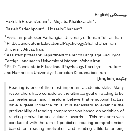
نویسندگان
[English]
1
2
Fazlolah Rezaei Ardani
Mojtaba Khalili Zarchi
3
4
Razieh Sadeghpour
Hossein Ghanaat
1
Assistant professor, Farhangian University of Tehran, Tehran, Iran
2
Ph.D. Candidate in Educational Psychology, Shahid Chamran
University, Ahvaz, Iran.
3
Assistant professor, Department of French Language, Faculty of
Foreign Languages, University of Isfahan, Isfahan, Iran
4
Ph.D. Candidate in Educational Psychology, Faculty of Literature
and Humanities, University of Lorestan, Khoramabad, Iran
چکیده
[English]
Reading is one of the most important academic skills. Many
researchers have considered the ultimate goal of reading to be
comprehension and therefore believe that emotional factors
have a great influence on it. It is necessary to examine the
predictability of reading comprehension based on variables of
reading motivation and attitude towards it. This research was
conducted with the aim of predicting reading comprehension
based on reading motivation and reading attitude among