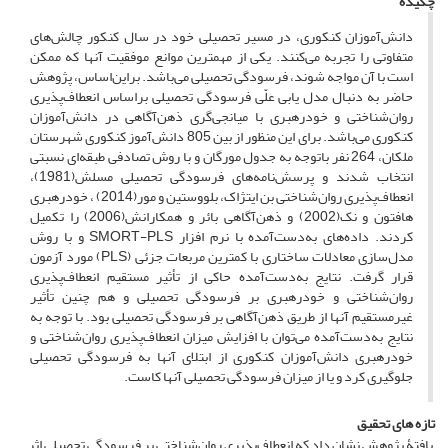
چکیده
دانش‌آموزان کنکوری، در مسیر تحصیلی خود در سال کنکور چالش‌های
متفاوتی را تجربه می‌کنند. یکی از مهمترین موانع موفقیت آنها که ممکن
است با آن مواجه شوند، فرسودگی تحصیلی می‌باشد. بر‌این‌اساس، پژوهش
حاضر به دنبال مدل یابی علّی فرسودگی تحصیلی براساس انعطاف‌پذیری
روان‌شناختی و خودرهبری با میانجی‌گری ذهن‌آگاهی در دانش‌آموزان
کنکوری می‌باشد. برای این منظور از بین 805 دانش‌آموز کنکوری شهرستان
ملکان، 264 نفر باتوجه به جدول مورگان و با روش تصادفی‌ طبقه‌ای نسبتی
انتخاب شدند و پرسش‌نامه‌های فرسودگی تحصیلی مسلش(1981)،
انعطاف‌پذیری روان‌شناختی بن ایتژاک، بلووستین و مور(2014) ، خودرهبری
هافتون و نک(2002) و ذهن‌آگاهی بائر و همکارانش(2006) را تکمیل
کردند. داده‌های به‌دست‌آمده با نرم افزار SMORT-PLS و با روش
مدل‌سازی معادلات ساختاری با کمترین مربعات جزئی (PLS) مورد آزمون
قرار گرفت. نتایج به‌دست‌آمده حاکی از تأثیر مستقیم انعطاف‌پذیری
روان‌شناختی و خودرهبری بر فرسودگی تحصیلی و هم چنین تأثیر
غیرمستقیم آنها از طریق ذهن‌آگاهی بر فرسودگی تحصیلی بود. با توجه به
نتایج به‌دست‌آمده می‌توان با افزایش میزان انعطاف‌پذیری روان‌شناختی و
خودرهبری دانش‌آموزان کنکوری از ابتلای آنها به فرسودگی تحصیلی
جلوگیری کرد و یا از میزان فرسودگی تحصیلی آنها کاست.
تازه های تحقیق
یافتۀ پژوهش نشان داد که انعطاف‌پذیری روان‌شناختی بر فرسودگی تحصیلی اثر