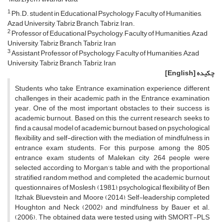
1
Ph.D. student in Educational Psychology, Faculty of Humanities,
Azad University, Tabriz Branch, Tabriz, Iran.
2
Professor of Educational Psychology, Faculty of Humanities, Azad
University, Tabriz Branch, Tabriz, Iran
3
Assistant Professor of Psychology, Faculty of Humanities, Azad
University, Tabriz Branch ,Tabriz, Iran
چکیده
[English]
Students who take Entrance examination experience different
challenges in their academic path in the Entrance examination
year. One of the most important obstacles to their success is
academic burnout. Based on this, the current research seeks to
find a causal model of academic burnout based on psychological
flexibility and self-direction with the mediation of mindfulness in
entrance exam students. For this purpose, among the 805
entrance exam students of Malekan city, 264 people were
selected according to Morgan’s table and with the proportional
stratified random method, and completed the academic burnout
questionnaires of Moslesh (1981), psychological flexibility of Ben
Itzhak, Bluevstein and Moore (2014), Self-leadership completed
Houghton and Neck (2002) and mindfulness by Bauer et al.
(2006). The obtained data were tested using with SMORT-PLS