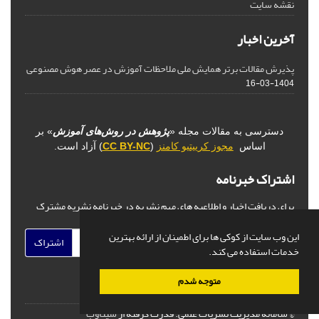
نقشه سایت
آخرین اخبار
پذیرش مقالات برتر همایش ملی ملاحظات آموزش در عصر هوش مصنوعی
1404-03-16
دسترسی به مقالات مجله «
پژوهش در روش‌های آموزش
» بر
اساس
مجوز کرییتیو کامنز
(
CC BY-NC
) آزاد است.
اشتراک خبرنامه
برای دریافت اخبار و اطلاعیه های مهم نشریه در خبرنامه نشریه مشترک
شوید.
این وب سایت از کوکی ها برای اطمینان از ارائه بهترین
اشتراک
خدمات استفاده می کند.
متوجه شدم
© سامانه مدیریت نشریات علمی.
قدرت گرفته از
سیناوب