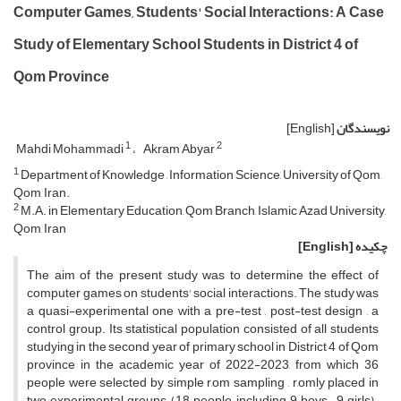
Computer Games, Students' Social Interactions: A Case
Study of Elementary School Students in District 4 of
Qom Province
نویسندگان
[English]
1
2
Mahdi Mohammadi
Akram Abyar
1
Department of Knowledge , Information Science, University of Qom,
Qom, Iran.
2
M.A. in Elementary Education, Qom Branch, Islamic Azad University,
Qom, Iran
چکیده
[English]
The aim of the present study was to determine the effect of
computer games on students' social interactions. The study was
a quasi-experimental one with a pre-test , post-test design , a
control group. Its statistical population consisted of all students
studying in the second year of primary school in District 4 of Qom
province in the academic year of 2022-2023, from which 36
people were selected by simple r,om sampling , r,omly placed in
two experimental groups (18 people, including 9 boys , 9 girls) ,