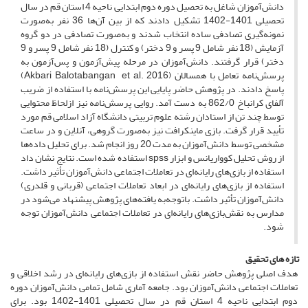
دانش‌آموزان شاغل به تحصیل دوره دوم ابتدایی ناحیه 4 استان قم در سال
تحصیلی 1401-1402 تشکیل دادند که از بین آن‌ها 36 نفر به‌صورت
نمونه‌گیری تصادفی ساده انتخاب شدند و به‌صورت تصادفی در دو گروه
آزمایش (18 نفر شامل 9 پسر و 9 دختر) و کنترل (18 نفر شامل 9 پسر و 9
دختر) قرار گرفتند. دانش‌آموزان در مرحله پیش‌آزمون و پس‌آزمون به
پرسش‌نامه تعامل با همسالان (Akbari Balotabangan et al. 2016)
پاسخ دادند. در پژوهش حاضر پایایی این پرسش‌نامه با استفاده از ضریب
آلفای کرانباخ 862/0 به دست آمد. روایی پرسش‌نامه نیز ازلحاظ محتوایی
توسط چند تن از استادان رشته علوم تربیتی دانشگاه آزاد اسلامی قم مورد
تأیید قرار گرفت. بازی ماینکرافت نیز به‌صورت گروهی، آنلاین و در ساعت
مشخصی توسط دانش‌آموزان به مدت 20 روز انجام شد. برای تحلیل داده‌ها
از روش تحلیل کوواریانس و ابزار spss استفاده شده است. نتایج نشان داد
استفاده از بازی‌های رایانه‌ای در تعاملات اجتماعی دانش‌آموزان تأثیر داشت.
استفاده از بازی‌های رایانه‌ای در ابعاد تعاملات اجتماعی (قربانی و قلدری)
دانش‌آموزان تأثیر داشت. باتوجه‌به یافته‌های پژوهش پیشنهاد می‌شود در
مدارس به نقش‌بازی‌های رایانه‌ای در تعاملات اجتماعی دانش‌آموزان توجه
شود.
تازه های تحقیق
هدف اصلی پژوهش حاضر نقش استفاده از بازی‌های رایانه‌ای در رشد اخلاقی و
تعاملات اجتماعی دانش‌آموزان بود. جامعه آماری شامل تمامی دانش‌آموزان دوره
دوم ابتدایی ناحیه 4 استان قم در سال تحصیلی 1401-1402 بود. برای