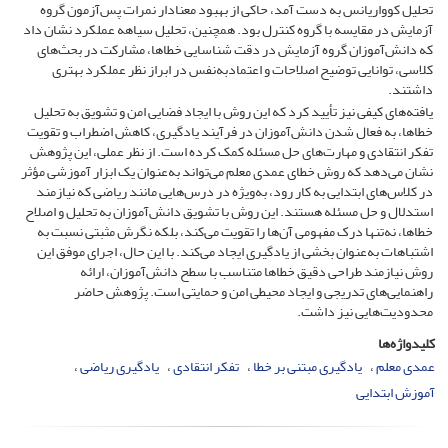
تحلیل کوواریانس به دست آمد، حاکی از بهبود معنادار نمرات پس‌آزمون گروه
آزمایش در مقایسه با گروه کنترل بود. همچنین، تحلیل سیاهه عملکرد نشان داد
که دانش‌آموزان گروه آزمایش در دقت شناسایی خطاها، مشارکت در بحث‌های
کلاسی، توانایی توضیح اصلاحات و اعتمادبه‌نفس در ابراز نظر عملکرد بهتری
داشتند.
یافته‌های کیفی نیز تأیید کرد که این روش با ایجاد فضایی امن و تشویق به تحلیل
خطاها، به فعال شدن دانش‌آموزان در فرآیند یادگیری، کاهش اضطراب و تقویت
تفکر انتقادی و مهارت‌های حل مسئله کمک کرده است. از نظر عملی، این پژوهش
نشان می‌دهد که روش خطای عمدی معلم می‌تواند به‌عنوان یک ابزار آموزشی مؤثر
در کلاس‌های ابتدایی به کار رود، به‌ویژه در درس‌هایی مانند ریاضی که نیازمند
استدلال و حل مسئله هستند. این روش با تشویق دانش‌آموزان به تحلیل و اصلاح
خطاها، نه‌تنها درک مفهومی آن‌ها را تقویت می‌کند، بلکه نگرش مثبتی نسبت به
اشتباهات به‌عنوان بخشی از یادگیری ایجاد می‌کند. با این حال، اجرای موفق این
روش نیازمند طراحی دقیق خطاها متناسب با سطح دانش‌آموزان، ارائه
راهنمایی‌های تدریجی و ایجاد محیطی امن و حمایتی است. پژوهش حاضر
محدودیت‌هایی نیز داشت.
کلیدواژه‌ها
عمدی معلم
یادگیری مبتنی بر خطا
تفکر انتقادی
یادگیری ریاضی
آموزش ابتدایی