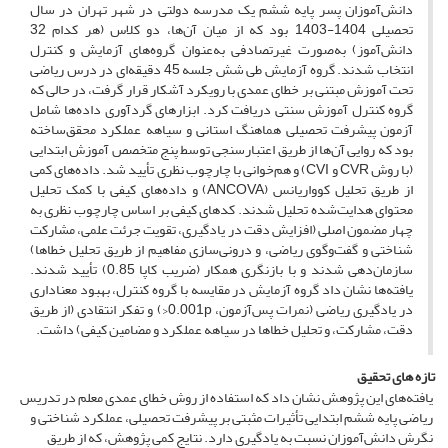
دانش‌آموزان پسر پایه ششم یک مدرسه دولتی در شهر تهران در سال
تحصیلی 1404-1403 بود که از میان آن‌ها، دو کلاس (هر کدام 32
دانش‌آموز) به‌صورت غیرتصادفی به‌عنوان گروه‌های آزمایش و کنترل
انتخاب شدند. گروه آزمایش طی شش جلسه 45 دقیقه‌ای در درس ریاضی
تحت آموزش مبتنی بر خطای عمدی با رویکرد آشکار قرار گرفت، در حالی که
گروه کنترل آموزش سنتی دریافت کرد. ابزارهای گردآوری داده‌ها شامل
آزمون پیشرفت تحصیلی هماهنگ استانی و سیاهه عملکرد محقق‌ساخته
بود که روایی آن‌ها از طریق اعتبارسنجی توسط پنج متخصص آموزش ابتدایی
(با روش CVR و CVI) و هم‌خوانی با چارچوب نظری تأیید شد. داده‌های کمی
از طریق تحلیل کوواریانس (ANCOVA) و داده‌های کیفی با کمک تحلیل
محتوای هدایت‌شده تحلیل شدند. کدهای کیفی بر اساس چارچوب نظری به
چهار مضمون اصلی (افزایش دقت در یادگیری، تقویت جرئت علمی، مشارکت
شناختی و گفت‌وگوی ریاضی، و درونی‌سازی مفاهیم از طریق تحلیل خطاها)
سازمان‌دهی شدند و با بازنگری همکار (ضریب کاپا 0.85) تأیید شدند.
یافته‌ها نشان داد گروه آزمایش در مقایسه با گروه کنترل، بهبود معناداری
در یادگیری ریاضی (نمرات پس‌آزمون، 0.001p<) و تفکر انتقادی (از طریق
دقت، مشارکت، و تحلیل خطاها در سیاهه عملکرد و مضامین کیفی) داشت.
تازه های تحقیق
یافته‌های این پژوهش نشان داد که استفاده از روش خطای عمدی معلم در تدریس
ریاضی پایه ششم ابتدایی تأثیرات مثبتی بر پیشرفت تحصیلی، عملکرد شناختی و
نگرش دانش‌آموزان نسبت به یادگیری دارد. نتایج کمی پژوهش، که از طریق