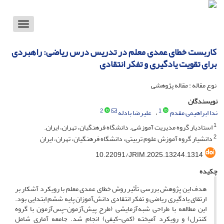
Toggle
vigation
کاربست خطای عمدی معلم در تدریس درس ریاضی: راهبردی
برای تقویت یادگیری و تفکر انتقادی
نوع مقاله : مقاله پژوهشی
نویسندگان
2
1
ندا ابراهیمی مقدم
علیرضا بادله
1
استادیار گروه مدیریت آموزشی. دانشگاه فرهنگیان، تهران، ایران.
2
دانشیار گروه آموزش علوم تربیتی، دانشگاه فرهنگیان، تهران، ایران
10.22091/JRIM.2025.13244.1314
چکیده
هدف این پژوهش بررسی تأثیر روش خطای عمدی معلم با رویکرد آشکار بر
ارتقای یادگیری ریاضی و تفکر انتقادی دانش‌آموزان پایه ششم ابتدایی بود.
این مطالعه با طراحی شبه‌آزمایشی (طرح پیش‌آزمون-پس‌آزمون با گروه
کنترل) و رویکرد آمیخته (کمی-کیفی) انجام شد. جامعه آماری شامل