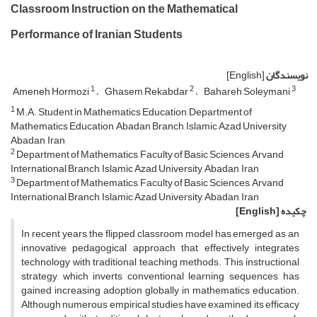
Classroom Instruction on the Mathematical
Performance of Iranian Students
نویسندگان
[English]
1
2
3
Ameneh Hormozi
Ghasem Rekabdar
Bahareh Soleymani
1
M.A. Student in Mathematics Education, Department of
Mathematics Education, Abadan Branch, Islamic Azad University,
Abadan, Iran
2
Department of Mathematics, Faculty of Basic Sciences, Arvand
International Branch, Islamic Azad University, Abadan, Iran
3
Department of Mathematics, Faculty of Basic Sciences, Arvand
International Branch, Islamic Azad University, Abadan, Iran
چکیده
[English]
In recent years, the flipped classroom model has emerged as an
innovative pedagogical approach that effectively integrates
technology with traditional teaching methods. This instructional
strategy, which inverts conventional learning sequences, has
gained increasing adoption globally in mathematics education.
Although numerous empirical studies have examined its efficacy