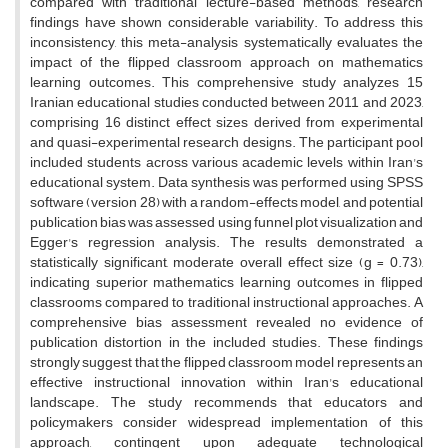
compared with traditional lecture-based methods, research
findings have shown considerable variability. To address this
inconsistency, this meta-analysis systematically evaluates the
impact of the flipped classroom approach on mathematics
learning outcomes. This comprehensive study analyzes 15
Iranian educational studies conducted between 2011 and 2023,
comprising 16 distinct effect sizes derived from experimental
and quasi-experimental research designs. The participant pool
included students across various academic levels within Iran's
educational system. Data synthesis was performed using SPSS
software (version 28) with a random-effects model, and potential
publication bias was assessed using funnel plot visualization and
Egger's regression analysis. The results demonstrated a
statistically significant, moderate overall effect size (g = 0.73),
indicating superior mathematics learning outcomes in flipped
classrooms compared to traditional instructional approaches. A
comprehensive bias assessment revealed no evidence of
publication distortion in the included studies. These findings
strongly suggest that the flipped classroom model represents an
effective instructional innovation within Iran's educational
landscape. The study recommends that educators and
policymakers consider widespread implementation of this
approach, contingent upon adequate technological