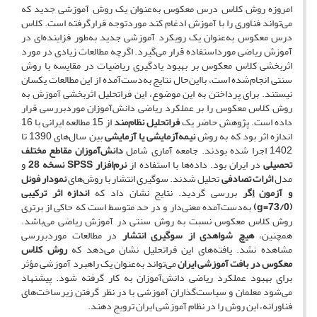
امروزه روش کلاس درس معکوس به‌عنوان یک روش آموزشی جدید که
می‌تواند فناوری را با آموزش ادغام کند موردتوجه قرارگرفته است. کلاس
درس معکوس به‌عنوان یک رویکرد آموزشی جدید به‌طور فزاینده‌ای در
آموزش ریاضی مورداستفاده قرار می‌گیرد. اگرچه مطالعات زیادی در مورد
اثربخشی کلاس معکوس بر بهبود یادگیری ریاضیات در مقایسه با روش
سنتی انجام‌شده است، بااین‌حال نتایج به‌دست‌آمده از این مطالعات یکسان
نیستند. برای پرداختن به این موضوع، این فراتحلیل اثربخشی آموزش به
روش کلاس معکوس را بر عملکرد ریاضی دانش‌آموزان موردبررسی قرار
داده است. پژوهش حاضر یک
فراتحلیل نظام‌مند
از 15 مطالعه ایرانی با 16
اندازه اثر بود که به روش
نیمه‌آزمایشی یا آزمایشی
بین سال‌های 1390 تا
1402 اجرا شده بودند. جامعه آماری شامل
دانش‌آموزان مقاطع مختلف
تحصیلی
در ایران بود. داده‌ها با استفاده از
نرم‌افزار
SPSS
نسخه 28
و
مدل
اثرات تصادفی
تحلیل شدند. سوگیری انتشار با روش‌های
نمودار فونل
و آزمون اِگر
بررسی گردید. نتایج نشان داد که
اندازه اثر ترکیبی
(73/0=
g
)
به‌دست‌آمده معنی‌دار و در حد متوسط است که حاکی از برتری
روش کلاس معکوس نسبت به روش سنتی در آموزش ریاضی می‌باشد.
همچنین،
هیچ شواهدی از سوگیری انتشار
در مطالعات موردبررسی
مشاهده نشد. یافته‌های این فراتحلیل نشان می‌دهد که
روش کلاس
معکوس در بافت آموزشی ایران
می‌تواند به‌عنوان یک راهبرد آموزشی مؤثر
برای بهبود عملکرد ریاضی دانش‌آموزان به کار گرفته شود. پیشنهاد
می‌شود معلمان و سیاست‌گذاران آموزشی با در نظر گرفتن زیرساخت‌های
فناورانه، این روش را در نظام آموزشی ایران ترویج دهند.