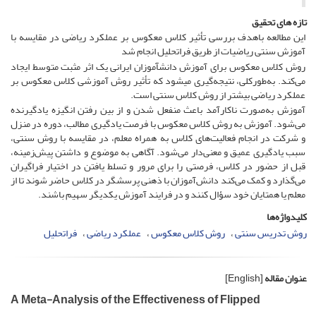
تازه های تحقیق
این مطالعه باهدف بررسی تأثیر کلاس معکوس بر عملکرد ریاضی در مقایسه با
آموزش سنتی ریاضیات از طریق فراتحلیل انجام شد
روش کلاس معکوس برای آموزش دانش­آموزان ایرانی یک اثر مثبت متوسط ​​ایجاد
می‌کند. به‌طورکلی، نتیجه‌گیری می­شود که تأثیر روش آموزشی کلاس معکوس بر
عملکرد ریاضی بیشتر از روش کلاس سنتی است.
آموزش به‌صورت ناکارآمد باعث منفعل شدن و از بین رفتن انگیزه یادگیرنده
می‌شود. آموزش به روش کلاس معکوس با فرصت یادگیری مطالب، دوره در منزل
و شرکت در انجام فعالیت‌های کلاس به همراه معلم، در مقایسه با روش سنتی،
سبب یادگیری عمیق و معنی‌دار می‌شود. آگاهی به موضوع و داشتن پیش‌زمینه،
قبل از حضور در کلاس، فرصتی را برای مرور و تسلط یافتن در اختیار فراگیران
می‌گذارد و کمک می‌کند دانش‌آموزان با ذهنی پرسشگر در کلاس حاضر شوند تا از
معلم یا همتایان خود سؤال کنند و در فرایند آموزش یکدیگر سهیم باشند.
کلیدواژه‌ها
روش تدریس سنتی
روش کلاس معکوس
عملکرد ریاضی
فراتحلیل
عنوان مقاله
[English]
A Meta-Analysis of the Effectiveness of Flipped