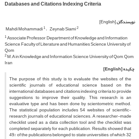
Databases and Citations Indexing Criteria
نویسندگان
[English]
1
2
Mahdi Mohammadi
Zeynab Siami
1
Associate Professor, Department of Knowledge and Information
Science, Faculty of Literature and Humanities Science, University of
Qom
2
M.A in Knowledge and Information Science, University of Qom, Qom,
Iran
چکیده
[English]
The purpose of this study is to evaluate the websites of the
scientific journals of educational science based on the
international databases and citations indexing criteria to provide
suggestions to improve their quality. This research is an
evaluative type and has been done by scientometric method.
The statistical population includes 54 websites of scientific-
research journals of educational sciences. A researcher-made
checklist used as a data collection tool and the checklist was
completed separately for each publication. Results showed that
49% of the publications belonged to state universities, of which 32