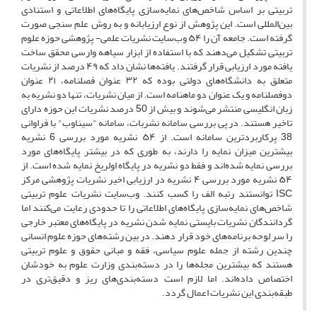
تربیتی بر اساس شاخص‌های نمایه‌‌سازی پایگاه‌های اطلاعاتی و استنادی
بین‌المللی است. این پژوهش از نوع ارزیابانه و به روش علم سنجی صورت
گرفته است. جامعه آن را ۵۴ وب‌سایت نشریات علمی- پژوهشی حوزه علوم
تربیتی تشکیل می‌دهند که با استفاده از ابزار سیاهه وارسی محقق ساخت
یافته‌ مورد ارزیابی قرار گرفتند. یافته‌ها نشان داد که ۴۹ درصد از نشریات
متعلق به دانشگاه‌های دولتی بوده که ۳۲ عنوان فصلنامه، ۲۱ عنوان
دوفصلنامه و یک عنوان دو ماهنامه است. از میان نشریات، تنها دو نشریه به
زبان انگلیسی منتشر می‌شوند و بیش از 50 درصد نشریات این حوزه دارای
تاخیر هستند. در پی بررسی سامانه نشربات، سامانه "سیناوب" با فراوانی
38 پرکاربردترین سامانه است. از ۵۴ نشریه مورد بررسی 6 نشریه
بیشترین میزان نمایه را دارند، به طوری که در بیشتر پایگاه‌های مورد
بررسی نمایه شده‌اند و فقط دو نشریه در پایگاه اولریخ نمایه شده است. از
۵۴ نشریه مورد بررسی ۴ نشریه در ارزیابی اخیر نشریات پژوهشی مرکز
ISC توانستند رتبه الف را کسب کنند. وب‌سایت نشریات علوم تربیتی
شاخص‌های نمایه‌سازی پایگاه‌های اطلاعاتی را تا حدودی رعایت می‌کنند اما
گردانندگان نشریات بایستی نمایه شدن نشریه در پایگاه‌های معتبر خارجی
را سر لوحه برنامه‌های خود قرار دهند. در بین رشته‌های حوزه علوم انسانی
چندین رشته از جمله علوم سیاسی، فقه و مبانی حقوق و علوم تربیتی
هستند که بیشترین مجله‌ها را در دسته‌بندی وزارت علوم به خودشان
اختصاص داده‌اند. اما لازم است دسته‌بندی‌های ریز و دقیق‌تری در
طبقه‌بندی این نشریات اعمال گردد.